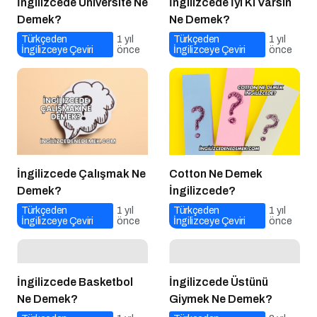
İngilizcede Üniversite Ne
İngilizcede İyi Ki Varsın
Demek?
Ne Demek?
Türkçeden
1 yıl
Türkçeden
1 yıl
İngilizceye Çeviri
önce
İngilizceye Çeviri
önce
İngilizcede Çalışmak Ne
Cotton Ne Demek
Demek?
İngilizcede?
Türkçeden
1 yıl
Türkçeden
1 yıl
İngilizceye Çeviri
önce
İngilizceye Çeviri
önce
İngilizcede Basketbol
İngilizcede Üstünü
Ne Demek?
Giymek Ne Demek?