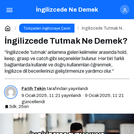
İngilizcede Tutmak Ne Demek?
İngilizcede Ne Demek
Yorum Yap
İngilizcede Tutmak Ne
Türkçeden İngilizceye Çeviri
Demek?
İngilizcede Tutmak Ne Demek?
"İngilizcede 'tutmak' anlamına gelen kelimeler arasında hold,
keep, grasp ve catch gibi seçenekler bulunur. Her biri farklı
bağlamlarda kullanılır ve doğru kullanımları öğrenmek,
İngilizce dil becerilerinizi geliştirmenize yardımcı olur."
Fatih Tekin
tarafından yayınlandı
9 Ocak 2025, 11:21
yayınlandı
9 Ocak 2025, 11:21
güncellendi
3dk, 25sn