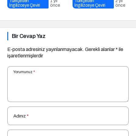
Türkçeden
1 yıl
Türkçeden
2 yıl
İngilizceye Çeviri
önce
İngilizceye Çeviri
önce
Bir Cevap Yaz
E-posta adresiniz yayınlanmayacak.
Gerekli alanlar
*
ile
işaretlenmişlerdir
Yorumunuz
*
Adınız
*