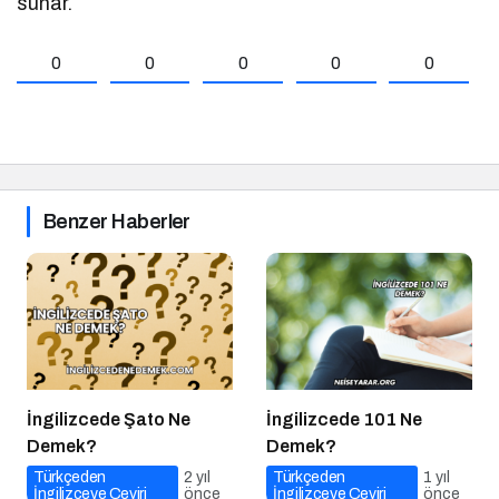
sunar.
0
0
0
0
0
Benzer Haberler
İngilizcede Şato Ne
İngilizcede 101 Ne
Demek?
Demek?
Türkçeden
2 yıl
Türkçeden
1 yıl
İngilizceye Çeviri
önce
İngilizceye Çeviri
önce