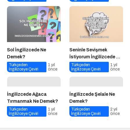
Sol İngilizcede Ne
Seninle Sevişmek
Demek?
İstiyorum İngilizcede Ne
Demek?
Türkçeden
1 yıl
Türkçeden
1 yıl
İngilizceye Çeviri
önce
İngilizceye Çeviri
önce
İngilizcede Ağaca
İngilizcede Şelale Ne
Tırmanmak Ne Demek?
Demek?
Türkçeden
1 yıl
Türkçeden
2 yıl
İngilizceye Çeviri
önce
İngilizceye Çeviri
önce