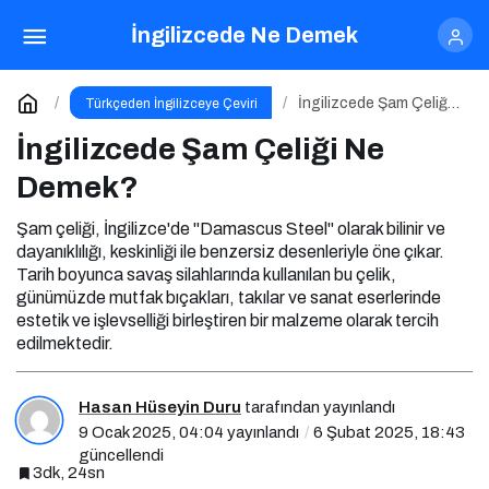
İngilizcede Şam Çeliği Ne Demek?
İngilizcede Ne Demek
Yorum Yap
İngilizcede Şam Çeliği
Türkçeden İngilizceye Çeviri
Ne Demek?
İngilizcede Şam Çeliği Ne
Demek?
Şam çeliği, İngilizce'de "Damascus Steel" olarak bilinir ve
dayanıklılığı, keskinliği ile benzersiz desenleriyle öne çıkar.
Tarih boyunca savaş silahlarında kullanılan bu çelik,
günümüzde mutfak bıçakları, takılar ve sanat eserlerinde
estetik ve işlevselliği birleştiren bir malzeme olarak tercih
edilmektedir.
Hasan Hüseyin Duru
tarafından yayınlandı
9 Ocak 2025, 04:04
yayınlandı
6 Şubat 2025, 18:43
güncellendi
3dk, 24sn