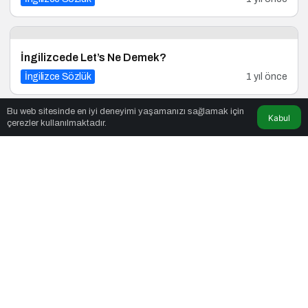
İngilizcede Let’s Ne Demek?
İngilizce Sözlük
1 yıl önce
Bu web sitesinde en iyi deneyimi yaşamanızı sağlamak için
Kabul
çerezler kullanılmaktadır.
İngilizcede Patates Ne Demek
İngilizce Sözlük
1 yıl önce
İngilizcede Bored Ne Demek
İngilizce Sözlük
1 yıl önce
Once Ne Demek İngilizcede