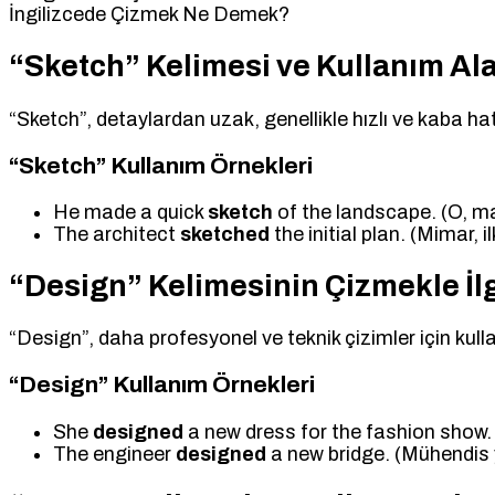
İngilizcede Çizmek Ne Demek?
“Sketch” Kelimesi ve Kullanım Ala
“Sketch”, detaylardan uzak, genellikle hızlı ve kaba hatla
“Sketch” Kullanım Örnekleri
He made a quick
sketch
of the landscape. (O, man
The architect
sketched
the initial plan. (Mimar, i
“Design” Kelimesinin Çizmekle İlg
“Design”, daha profesyonel ve teknik çizimler için kulla
“Design” Kullanım Örnekleri
She
designed
a new dress for the fashion show. (
The engineer
designed
a new bridge. (Mühendis y