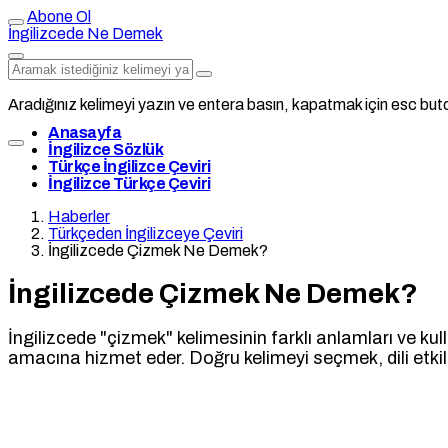
Abone Ol
İngilizcede Ne Demek
Aradığınız kelimeyi yazın ve entera basın, kapatmak için esc buto
Anasayfa
İngilizce Sözlük
Türkçe İngilizce Çeviri
İngilizce Türkçe Çeviri
Haberler
Türkçeden İngilizceye Çeviri
İngilizcede Çizmek Ne Demek?
İngilizcede Çizmek Ne Demek?
İngilizcede "çizmek" kelimesinin farklı anlamları ve ku
amacına hizmet eder. Doğru kelimeyi seçmek, dili etkili