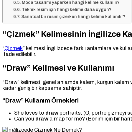
Moda tasarımı yaparken hangi kelime kullanılır?
Teknik resim için hangi kelime daha uygun?
Sanatsal bir resim çizerken hangi kelime kullanılır?
“Çizmek” Kelimesinin İngilizce Kar
“
Çizmek
” kelimesi İngilizcede farklı anlamlara ve kull
ifade edilebilir.
“Draw” Kelimesi ve Kullanımı
“Draw” kelimesi, genel anlamda kalem, kurşun kalem vey
kadar geniş bir kapsama sahiptir.
“Draw” Kullanım Örnekleri
She loves to
draw
portraits. (O, portre çizmeyi se
Can you
draw
a map for me? (Benim için bir harit