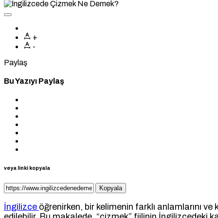
+
-
Paylaş
Bu Yazıyı Paylaş
veya linki kopyala
Kopyala
İngilizce
öğrenirken, bir kelimenin farklı anlamlarını ve
edilebilir. Bu makalede, “çizmek” fiilinin İngilizcedeki 