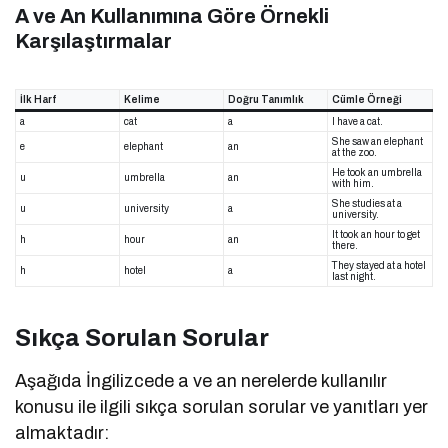
A ve An Kullanımına Göre Örnekli
Karşılaştırmalar
İlk Harf
Kelime
Doğru Tanımlık
Cümle Örneği
a
cat
a
I have a cat.
She saw an elephant
e
elephant
an
at the zoo.
He took an umbrella
u
umbrella
an
with him.
She studies at a
u
university
a
university.
It took an hour to get
h
hour
an
there.
They stayed at a hotel
h
hotel
a
last night.
Sıkça Sorulan Sorular
Aşağıda İngilizcede a ve an nerelerde kullanılır
konusu ile ilgili sıkça sorulan sorular ve yanıtları yer
almaktadır: