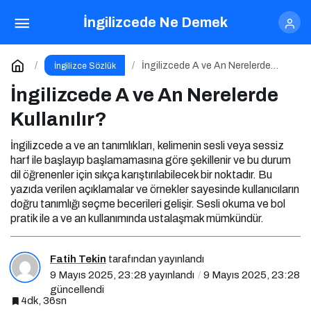
İngilizcede A ve An Nerelerde Kullanılır?
İngilizcede Ne Demek
Yorum Yap
İngilizcede A ve An Nerelerde
İngilizce Sözlük
Kullanılır?
İngilizcede A ve An Nerelerde
Kullanılır?
İngilizcede a ve an tanımlıkları, kelimenin sesli veya sessiz
harf ile başlayıp başlamamasına göre şekillenir ve bu durum
dil öğrenenler için sıkça karıştırılabilecek bir noktadır. Bu
yazıda verilen açıklamalar ve örnekler sayesinde kullanıcıların
doğru tanımlığı seçme becerileri gelişir. Sesli okuma ve bol
pratik ile a ve an kullanımında ustalaşmak mümkündür.
Fatih Tekin
tarafından yayınlandı
9 Mayıs 2025, 23:28
yayınlandı
9 Mayıs 2025, 23:28
güncellendi
4dk, 36sn