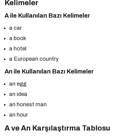
Kelimeler
A ile Kullanılan Bazı Kelimeler
a car
a book
a hotel
a European country
An ile Kullanılan Bazı Kelimeler
an egg
an idea
an honest man
an hour
A ve An Karşılaştırma Tablosu