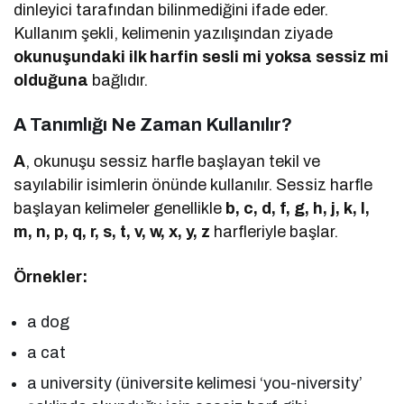
dinleyici tarafından bilinmediğini ifade eder.
Kullanım şekli, kelimenin yazılışından ziyade
okunuşundaki ilk harfin sesli mi yoksa sessiz mi
olduğuna
bağlıdır.
A Tanımlığı Ne Zaman Kullanılır?
A
, okunuşu sessiz harfle başlayan tekil ve
sayılabilir isimlerin önünde kullanılır. Sessiz harfle
başlayan kelimeler genellikle
b, c, d, f, g, h, j, k, l,
m, n, p, q, r, s, t, v, w, x, y, z
harfleriyle başlar.
Örnekler:
a dog
a cat
a university (üniversite kelimesi ‘you-niversity’