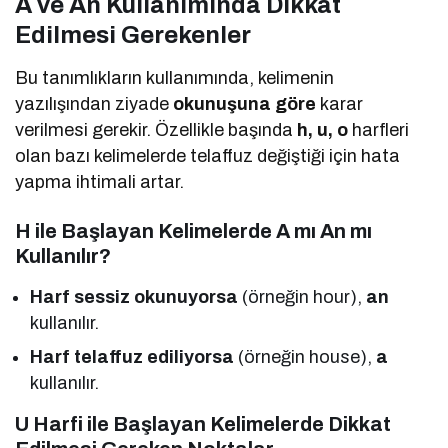
A ve An Kullanımında Dikkat
Edilmesi Gerekenler
Bu tanımlıkların kullanımında, kelimenin
yazılışından ziyade
okunuşuna göre
karar
verilmesi gerekir. Özellikle başında
h, u, o
harfleri
olan bazı kelimelerde telaffuz değiştiği için hata
yapma ihtimali artar.
H ile Başlayan Kelimelerde A mı An mı
Kullanılır?
Harf sessiz okunuyorsa
(örneğin hour),
an
kullanılır.
Harf telaffuz ediliyorsa
(örneğin house),
a
kullanılır.
U Harfi ile Başlayan Kelimelerde Dikkat