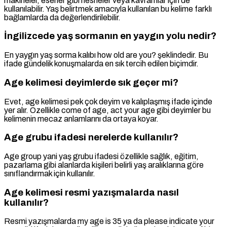
makineler, eserler gibi nesneler veya kavramlar için de
kullanılabilir. Yaş belirtmek amacıyla kullanılan bu kelime farklı
bağlamlarda da değerlendirilebilir.
İngilizcede yaş sormanın en yaygın yolu nedir?
En yaygın yaş sorma kalıbı how old are you? şeklindedir. Bu
ifade gündelik konuşmalarda en sık tercih edilen biçimdir.
Age kelimesi deyimlerde sık geçer mi?
Evet, age kelimesi pek çok deyim ve kalıplaşmış ifade içinde
yer alır. Özellikle come of age, act your age gibi deyimler bu
kelimenin mecaz anlamlarını da ortaya koyar.
Age grubu ifadesi nerelerde kullanılır?
Age group yani yaş grubu ifadesi özellikle sağlık, eğitim,
pazarlama gibi alanlarda kişileri belirli yaş aralıklarına göre
sınıflandırmak için kullanılır.
Age kelimesi resmi yazışmalarda nasıl
kullanılır?
Resmi yazışmalarda my age is 35 ya da please indicate your