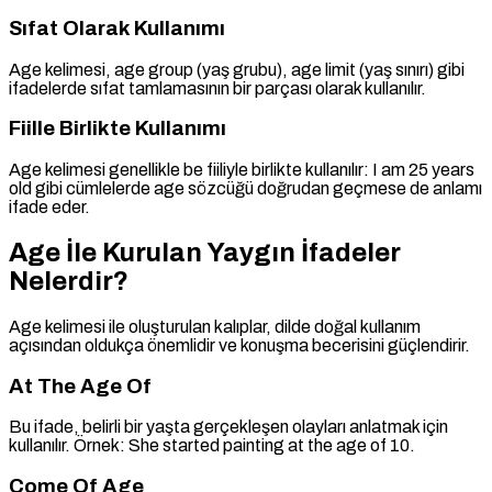
Sıfat Olarak Kullanımı
Age kelimesi, age group (yaş grubu), age limit (yaş sınırı) gibi
ifadelerde sıfat tamlamasının bir parçası olarak kullanılır.
Fiille Birlikte Kullanımı
Age kelimesi genellikle be fiiliyle birlikte kullanılır: I am 25 years
old gibi cümlelerde age sözcüğü doğrudan geçmese de anlamı
ifade eder.
Age İle Kurulan Yaygın İfadeler
Nelerdir?
Age kelimesi ile oluşturulan kalıplar, dilde doğal kullanım
açısından oldukça önemlidir ve konuşma becerisini güçlendirir.
At The Age Of
Bu ifade, belirli bir yaşta gerçekleşen olayları anlatmak için
kullanılır. Örnek: She started painting at the age of 10.
Come Of Age