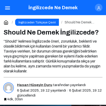
Should Ne Demek İngilizcede?
İngilizcede Ne Demek
Yorum Yap
Should Ne Demek
İngilizceden Türkçeye Çeviri
İngilizcede?
Should Ne Demek İngilizcede?
“Should” kelimesi İngilizcede öneri, zorunluluk, beklenti ve
olasılık bildirmek için kullanılan önemli bir yardımcı fiildir.
Tavsiye verirken, bir durumun olması gerektiğini belirtirken
veya geçmişte yapılması gereken bir eylemi ifade ederken
farklı kullanımlara sahiptir. Günlük konuşmalarda sıkça yer
alan bu kelime, aynı zamanda resmi yazışmalarda da yaygın
olarak kullanılır.
Hasan Hüseyin Duru
tarafından yayınlandı
6 Şubat 2025, 19:12
yayınlandı
6 Şubat 2025, 19:12
güncellendi
4dk, 33sn