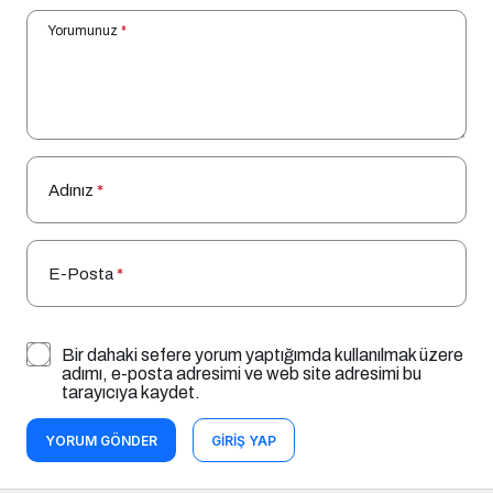
Yorumunuz
*
Adınız
*
E-Posta
*
Bir dahaki sefere yorum yaptığımda kullanılmak üzere
adımı, e-posta adresimi ve web site adresimi bu
tarayıcıya kaydet.
YORUM GÖNDER
GIRIŞ YAP