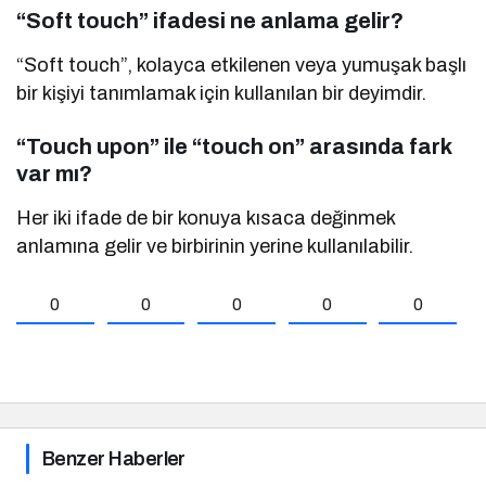
“Soft touch” ifadesi ne anlama gelir?
“Soft touch”, kolayca etkilenen veya yumuşak başlı
bir kişiyi tanımlamak için kullanılan bir deyimdir.
“Touch upon” ile “touch on” arasında fark
var mı?
Her iki ifade de bir konuya kısaca değinmek
anlamına gelir ve birbirinin yerine kullanılabilir.
0
0
0
0
0
Benzer Haberler