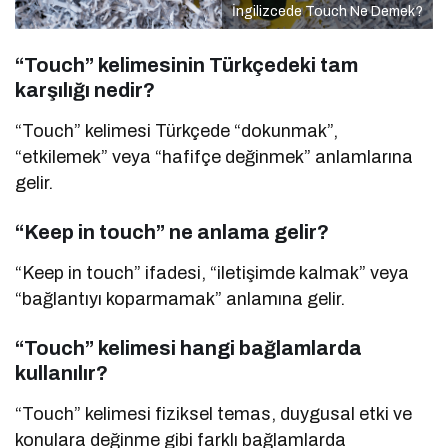
İngilizcede Touch Ne Demek?
“Touch” kelimesinin Türkçedeki tam
karşılığı nedir?
“Touch” kelimesi Türkçede “dokunmak”,
“etkilemek” veya “hafifçe değinmek” anlamlarına
gelir.
“Keep in touch” ne anlama gelir?
“Keep in touch” ifadesi, “iletişimde kalmak” veya
“bağlantıyı koparmamak” anlamına gelir.
“Touch” kelimesi hangi bağlamlarda
kullanılır?
“Touch” kelimesi fiziksel temas, duygusal etki ve
konulara değinme gibi farklı bağlamlarda