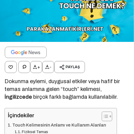
+
-
PAYLAŞ
Dokunma eylemi, duygusal etkiler veya hafif bir
temas anlamına gelen “touch” kelimesi,
İngilizcede
birçok farklı bağlamda kullanılabilir.
İçindekiler
Touch Kelimesinin Anlamı ve Kullanım Alanları
Fiziksel Temas