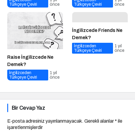
Türkçeye Çeviri
önce
Türkçeye Çeviri
önce
İngilizcede Friends Ne
Demek?
İngilizceden
1 yıl
Türkçeye Çeviri
önce
Raise İngilizcede Ne
Demek?
İngilizceden
1 yıl
Türkçeye Çeviri
önce
Bir Cevap Yaz
E-posta adresiniz yayınlanmayacak.
Gerekli alanlar
*
ile
işaretlenmişlerdir