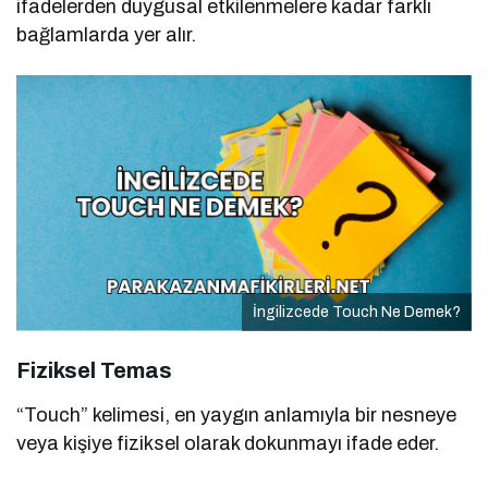
ifadelerden duygusal etkilenmelere kadar farklı
bağlamlarda yer alır.
İngilizcede Touch Ne Demek?
Fiziksel Temas
“Touch” kelimesi, en yaygın anlamıyla bir nesneye
veya kişiye fiziksel olarak dokunmayı ifade eder.