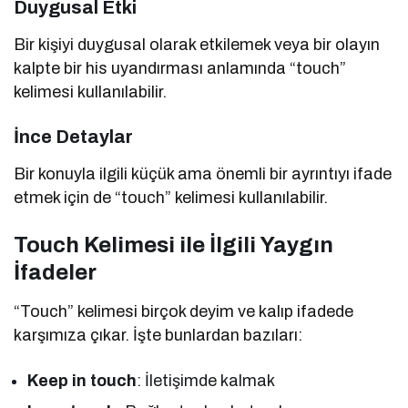
Duygusal Etki
Bir kişiyi duygusal olarak etkilemek veya bir olayın
kalpte bir his uyandırması anlamında “touch”
kelimesi kullanılabilir.
İnce Detaylar
Bir konuyla ilgili küçük ama önemli bir ayrıntıyı ifade
etmek için de “touch” kelimesi kullanılabilir.
Touch Kelimesi ile İlgili Yaygın
İfadeler
“Touch” kelimesi birçok deyim ve kalıp ifadede
karşımıza çıkar. İşte bunlardan bazıları:
Keep in touch
: İletişimde kalmak