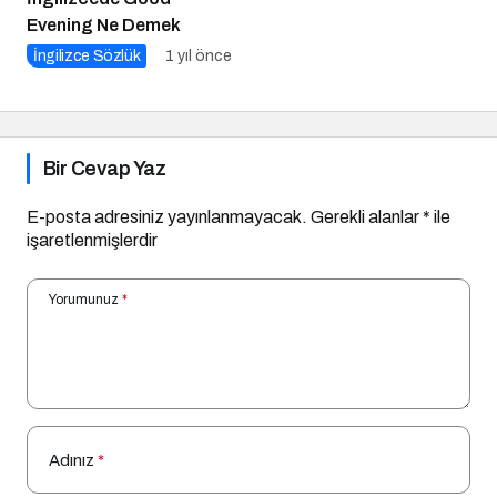
Evening Ne Demek
İngilizce Sözlük
1 yıl önce
Bir Cevap Yaz
E-posta adresiniz yayınlanmayacak.
Gerekli alanlar
*
ile
işaretlenmişlerdir
Yorumunuz
*
Adınız
*