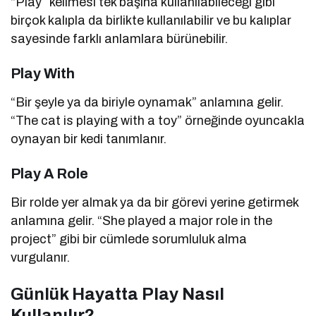
“Play” kelimesi tek başına kullanılabileceği gibi
birçok kalıpla da birlikte kullanılabilir ve bu kalıplar
sayesinde farklı anlamlara bürünebilir.
Play With
“Bir şeyle ya da biriyle oynamak” anlamına gelir.
“The cat is playing with a toy” örneğinde oyuncakla
oynayan bir kedi tanımlanır.
Play A Role
Bir rolde yer almak ya da bir görevi yerine getirmek
anlamına gelir. “She played a major role in the
project” gibi bir cümlede sorumluluk alma
vurgulanır.
Günlük Hayatta Play Nasıl
Kullanılır?