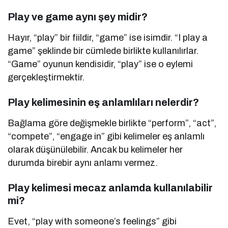
Play ve game aynı şey midir?
Hayır, “play” bir fiildir, “game” ise isimdir. “I play a
game” şeklinde bir cümlede birlikte kullanılırlar.
“Game” oyunun kendisidir, “play” ise o eylemi
gerçekleştirmektir.
Play kelimesinin eş anlamlıları nelerdir?
Bağlama göre değişmekle birlikte “perform”, “act”,
“compete”, “engage in” gibi kelimeler eş anlamlı
olarak düşünülebilir. Ancak bu kelimeler her
durumda birebir aynı anlamı vermez.
Play kelimesi mecaz anlamda kullanılabilir
mi?
Evet, “play with someone’s feelings” gibi