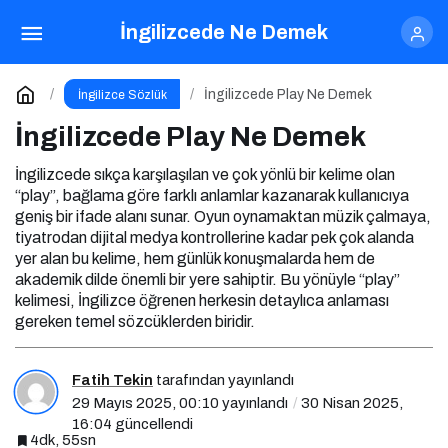
İngilizcede Play Ne Demek
Yorum Yap
İngilizcede Ne Demek
İngilizcede Play Ne Demek
İngilizce Sözlük
İngilizcede Play Ne Demek
İngilizcede sıkça karşılaşılan ve çok yönlü bir kelime olan
“play”, bağlama göre farklı anlamlar kazanarak kullanıcıya
geniş bir ifade alanı sunar. Oyun oynamaktan müzik çalmaya,
tiyatrodan dijital medya kontrollerine kadar pek çok alanda
yer alan bu kelime, hem günlük konuşmalarda hem de
akademik dilde önemli bir yere sahiptir. Bu yönüyle “play”
kelimesi, İngilizce öğrenen herkesin detaylıca anlaması
gereken temel sözcüklerden biridir.
Fatih Tekin
tarafından yayınlandı
29 Mayıs 2025, 00:10
yayınlandı
30 Nisan 2025,
16:04
güncellendi
4dk, 55sn