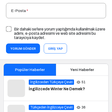
E-Posta
*
Bir dahaki sefere yorum yaptığımda kullanılmak üzere
adımı, e-posta adresimi ve web site adresimi bu
tarayıcıya kaydet.
YORUM GÖNDER
GIRIŞ YAP
Popüler Haberler
Yeni Haberler
İngilizceden Türkçeye Çeviri
51
İngilizcede Winter Ne Demek?
Türkçeden İngilizceye Çeviri
36