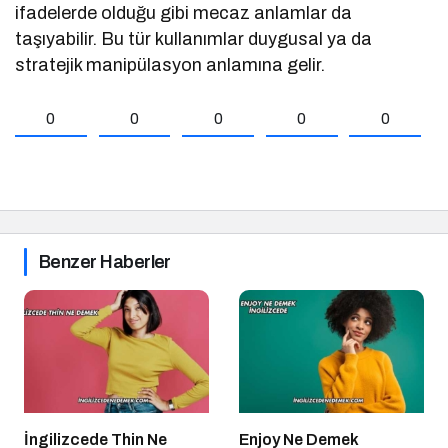
ifadelerde olduğu gibi mecaz anlamlar da
taşıyabilir. Bu tür kullanımlar duygusal ya da
stratejik manipülasyon anlamına gelir.
0
0
0
0
0
Benzer Haberler
İngilizcede Thin Ne
Enjoy Ne Demek