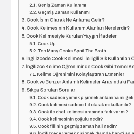
Geniş Zaman Kullanımı
Geçmiş Zaman Kullanımı
Cook İsim Olarak Ne Anlama Gelir?
Cook Kelimesinin Kullanım Alanları Nerelerdir?
Cook Kelimesiyle Kurulan Yaygın İfadeler
Cook Up
Too Many Cooks Spoil The Broth
İngilizcede Cook Kelimesi ile İlgili Sık Kullanılan
İngilizce Kelime Öğreniminde Cook Gibi Temel K
Kelime Öğrenimini Kolaylaştıran Etmenler
Cook ve Benzer Anlamlı Kelimeler Arasındaki Fa
Sıkça Sorulan Sorular
Cook sadece yemek pişirmek anlamına mı geli
Cook kelimesi sadece fiil olarak mı kullanılır?
Cook ile chef kelimesi arasında fark var mı?
Cook kelimesinin çoğulu nedir?
Cook fiilinin geçmiş zaman hali nedir?
İngilizcede yemek pişirmek dışında hangi anla