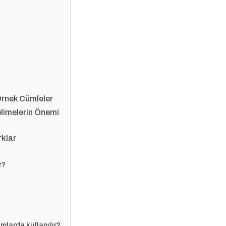
 Örnek Cümleler
elimelerin Önemi
rklar
r?
mlarda kullanılır?