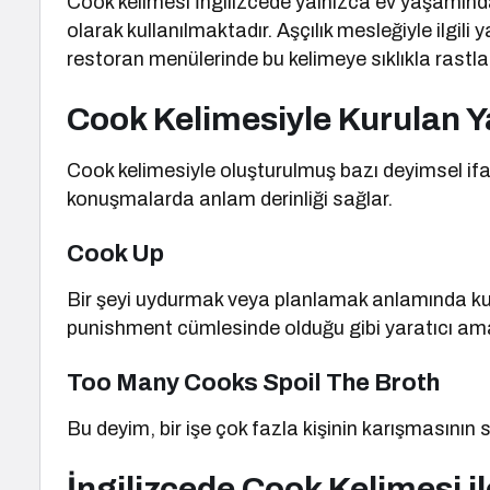
Cook kelimesi İngilizcede yalnızca ev yaşamınd
olarak kullanılmaktadır. Aşçılık mesleğiyle ilgil
restoran menülerinde bu kelimeye sıklıkla ras
Cook Kelimesiyle Kurulan Y
Cook kelimesiyle oluşturulmuş bazı deyimsel ifa
konuşmalarda anlam derinliği sağlar.
Cook Up
Bir şeyi uydurmak veya planlamak anlamında kull
punishment cümlesinde olduğu gibi yaratıcı ama
Too Many Cooks Spoil The Broth
Bu deyim, bir işe çok fazla kişinin karışmasının 
İngilizcede Cook Kelimesi ile