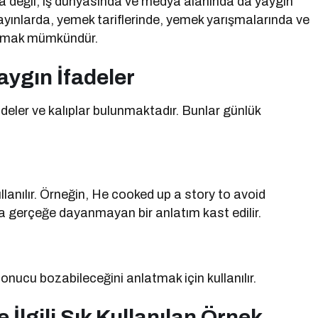
a değil, iş dünyasında ve medya alanında da yaygın
i yayınlarda, yemek tariflerinde, yemek yarışmalarında ve
tlamak mümkündür.
aygın İfadeler
deler ve kalıplar bulunmaktadır. Bunlar günlük
anılır. Örneğin, He cooked up a story to avoid
 gerçeğe dayanmayan bir anlatım kast edilir.
sonucu bozabileceğini anlatmak için kullanılır.
 İlgili Sık Kullanılan Örnek