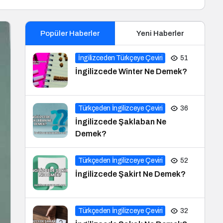
Popüler Haberler
Yeni Haberler
İngilizceden Türkçeye Çeviri
51
İngilizcede Winter Ne Demek?
Türkçeden İngilizceye Çeviri
36
İngilizcede Şaklaban Ne
Demek?
Türkçeden İngilizceye Çeviri
52
İngilizcede Şakirt Ne Demek?
Türkçeden İngilizceye Çeviri
32