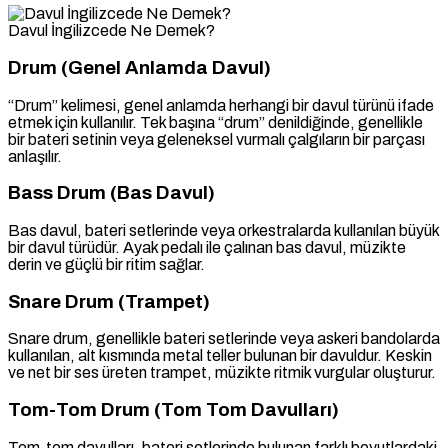
Davul İngilizcede Ne Demek?
Drum (Genel Anlamda Davul)
“Drum” kelimesi, genel anlamda herhangi bir davul türünü ifade
etmek için kullanılır. Tek başına “drum” denildiğinde, genellikle
bir bateri setinin veya geleneksel vurmalı çalgıların bir parçası
anlaşılır.
Bass Drum (Bas Davul)
Bas davul, bateri setlerinde veya orkestralarda kullanılan büyük
bir davul türüdür. Ayak pedalı ile çalınan bas davul, müzikte
derin ve güçlü bir ritim sağlar.
Snare Drum (Trampet)
Snare drum, genellikle bateri setlerinde veya askeri bandolarda
kullanılan, alt kısmında metal teller bulunan bir davuldur. Keskin
ve net bir ses üreten trampet, müzikte ritmik vurgular oluşturur.
Tom-Tom Drum (Tom Tom Davulları)
Tom-tom davulları, bateri setlerinde bulunan farklı boyutlardaki