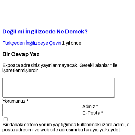
Değil mi İngilizcede Ne Demek?
Türkçeden İngilizceye Çeviri
1 yıl önce
Bir Cevap Yaz
E-posta adresiniz yayınlanmayacak.
Gerekli alanlar
*
ile
işaretlenmişlerdir
Yorumunuz
*
Adınız
*
E-Posta
*
Bir dahaki sefere yorum yaptığımda kullanılmak üzere adımı, e-
posta adresimi ve web site adresimi bu tarayıcıya kaydet.