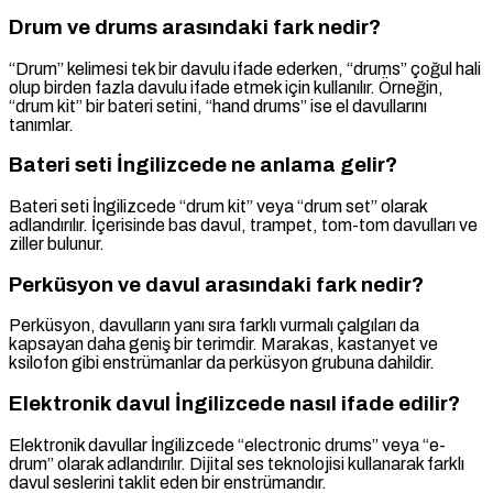
Drum ve drums arasındaki fark nedir?
“Drum” kelimesi tek bir davulu ifade ederken, “drums” çoğul hali
olup birden fazla davulu ifade etmek için kullanılır. Örneğin,
“drum kit” bir bateri setini, “hand drums” ise el davullarını
tanımlar.
Bateri seti İngilizcede ne anlama gelir?
Bateri seti İngilizcede “drum kit” veya “drum set” olarak
adlandırılır. İçerisinde bas davul, trampet, tom-tom davulları ve
ziller bulunur.
Perküsyon ve davul arasındaki fark nedir?
Perküsyon, davulların yanı sıra farklı vurmalı çalgıları da
kapsayan daha geniş bir terimdir. Marakas, kastanyet ve
ksilofon gibi enstrümanlar da perküsyon grubuna dahildir.
Elektronik davul İngilizcede nasıl ifade edilir?
Elektronik davullar İngilizcede “electronic drums” veya “e-
drum” olarak adlandırılır. Dijital ses teknolojisi kullanarak farklı
davul seslerini taklit eden bir enstrümandır.