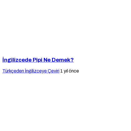
İngilizcede Pipi Ne Demek?
Türkçeden İngilizceye Çeviri
1 yıl önce