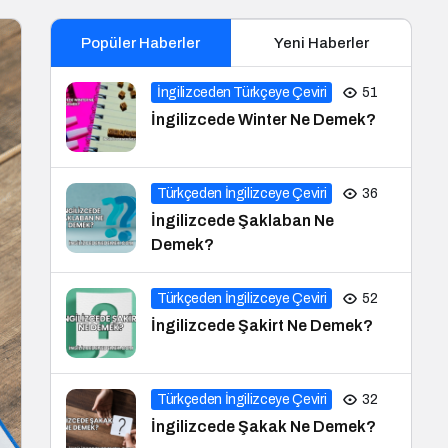
Popüler Haberler
Yeni Haberler
İngilizceden Türkçeye Çeviri
51
İngilizcede Winter Ne Demek?
Türkçeden İngilizceye Çeviri
36
İngilizcede Şaklaban Ne
Demek?
Türkçeden İngilizceye Çeviri
52
İngilizcede Şakirt Ne Demek?
Türkçeden İngilizceye Çeviri
32
İngilizcede Şakak Ne Demek?